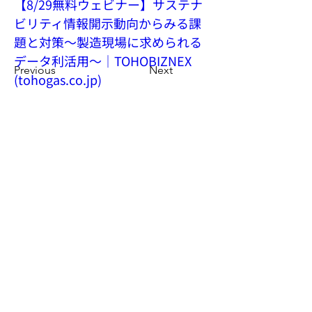
【8/29無料ウェビナー】サステナ
ビリティ情報開示動向からみる課
題と対策～製造現場に求められる
データ利活用～｜TOHOBIZNEX 
Previous
Next
(
tohogas.co.jp
)