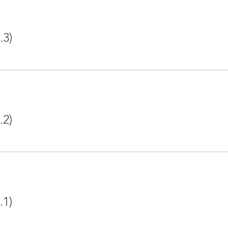
3)
2)
1)