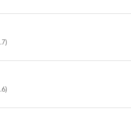
7)
6)